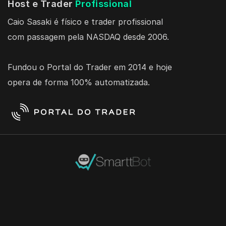
Host e Trader 
Profissional
Caio Sasaki é físico e trader profissional 
com passagem pela NASDAQ desde 2006. 
Fundou o Portal do Trader em 2014 e hoje 
opera de forma 100% automatizada.
+3.591.500
+15.000
+100.000
M