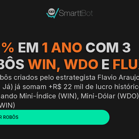
2% 
EM 
1 ANO 
COM 3 
BÔS 
WIN, WDO 
E 
FL
bôs criados pelo estrategista Flavio Araujo
a Já) já somam +R$ 22 mil de lucro históric
ando Mini-Índice (WIN), Mini-Dólar (WDO) 
(WIN)
R ROBÔS