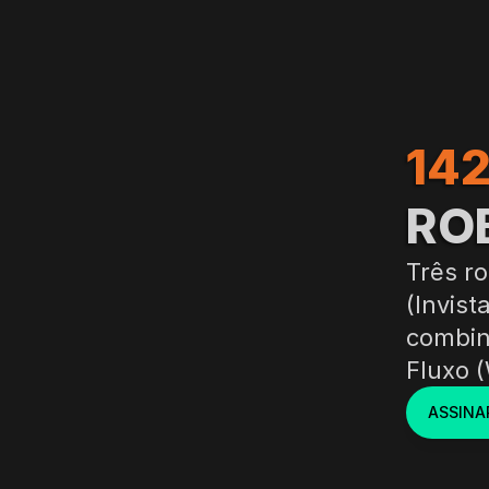
14
RO
Três ro
(Invist
combin
Fluxo 
ASSINA