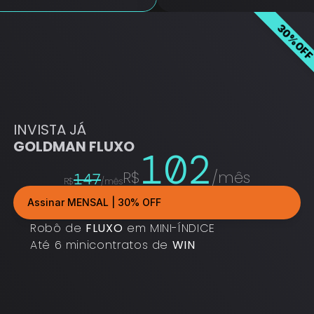
30%OF
INVISTA JÁ
GOLDMAN FLUXO
102
R$
/mês
147
R$
/mês
Assinar MENSAL | 30% OFF
Robô de 
FLUXO
 em MINI-ÍNDICE
Até 6 minicontratos de 
WIN