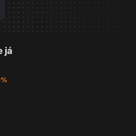
 já 
0% 