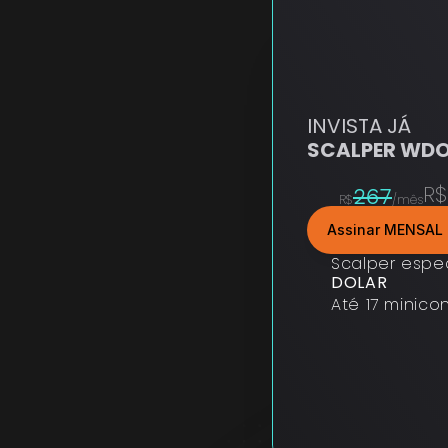
INVISTA JÁ
SCALPER WD
R$
267
R$
/mês
Assinar MENSAL 
Scalper espe
DOLAR
Até 17 minico