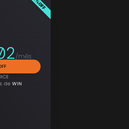
30%OFF
02
/mês
OFF
DICE
s de 
WIN