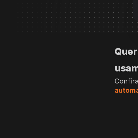
Quer 
usam 
Confir
automa