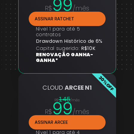
99
R$
/mês
ASSINAR RATCHET
Nível 1 para até 5 
contratos
Drawdown Histórico de 6%
Capital sugerido: 
R$10K
RENOVAÇÃO GANHA-
GANHA*
30%OFF
CLOUD 
ARCEE N1
145
99
R$
/mês
R$
/mês
ASSINAR ARCEE
Nível 1 para até 4 