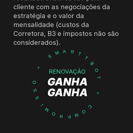
cliente com as negociações da 
estratégia e o valor da 
mensalidade (custos da 
Corretora, B3 e impostos não são  
considerados).
A
R
M
T
S
T
B
+
O
RENOVAÇÃO
GANHA
T
O
GANHA
S
+
S
I
C
M
O
O
M
R
P