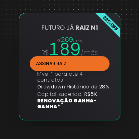
22%OFF
FUTURO JÁ 
RAIZ N1
269
189
R$
/mês
R$
/mês
ASSINAR RAIZ
Nível 1 para até 4 
contratos
Drawdown Histórico de 28%
Capital sugerido: 
R$5K
RENOVAÇÃO GANHA-
GANHA*