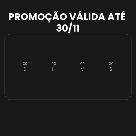
PROMOÇÃO VÁLIDA ATÉ 
30/11
00
00
00
00
D
H
M
S