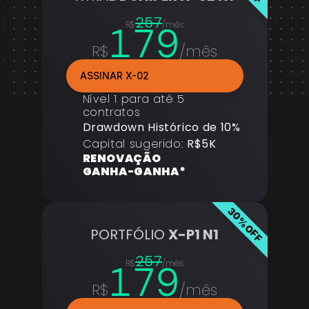
257
179
R$
/mês
R$
/mês
ASSINAR X-02
Nível 1 para até 5 
contratos
Drawdown Histórico de 10%
Capital sugerido: 
R$5K
RENOVAÇÃO 
GANHA-GANHA*
30%OFF
PORTFÓLIO 
X-P1 N1
257
179
R$
/mês
R$
/mês