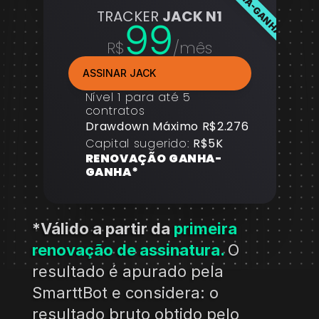
GANHA-GANHA
TRACKER 
JACK N1
99
R$
/mês
ASSINAR JACK
Nível 1 para até 5 
contratos
Drawdown Máximo R$2.276
Capital sugerido: 
R$5K
RENOVAÇÃO GANHA-
GANHA*
*Válido a partir da 
primeira 
renovação de assinatura. 
O 
resultado é apurado pela 
SmarttBot e considera: o 
resultado bruto obtido pelo 