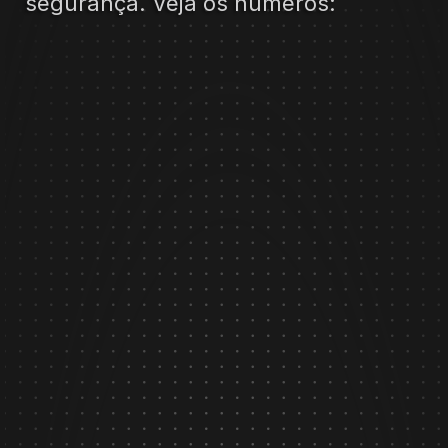
segurança. Veja os números:
MORUMBI
VER EM DETALHES