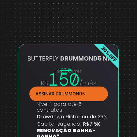
DRUMMOND5
VER EM DETALHES
30%OFF
BUTTERFLY 
DRUMMOND5 N1
215
150
R$
/mês
R$
/mês
ASSINAR DRUMMOND5
Nível 1 para até 5 
contratos
Drawdown Histórico de 33%
Capital sugerido: 
R$7.5K
RENOVAÇÃO GANHA-
GANHA*