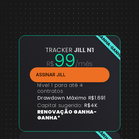
GANHA-GANHA
TRACKER 
JILL N1
99
R$
/mês
ASSINAR JILL
Nível 1 para até 4 
contratos
Drawdown Máximo R$1.691
Capital sugerido: 
R$4K
RENOVAÇÃO GANHA-
GANHA*