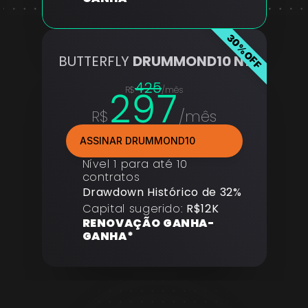
30%OFF
BUTTERFLY 
DRUMMOND10 N1
425
297
R$
/mês
R$
/mês
ASSINAR DRUMMOND10
Nível 1 para até 10 
contratos
Drawdown Histórico de 32%
Capital sugerido: 
R$12K
RENOVAÇÃO GANHA-
GANHA*