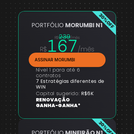
30%OFF
PORTFÓLIO 
MORUMBI N1
239
167
R$
/mês
R$
/mês
ASSINAR MORUMBI
Nível 1 para até 6 
contratos
7 Estratégias diferentes de 
WIN
Capital sugerido: 
R$6K
RENOVAÇÃO 
GANHA-GANHA*
30%OFF
PORTFÓLIO 
MINEIRÃO N1