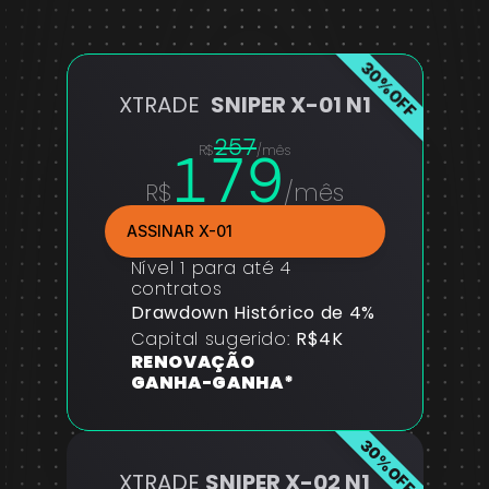
30%OFF
XTRADE  
SNIPER X-01 N1
257
179
R$
/mês
R$
/mês
ASSINAR X-01
Nível 1 para até 4 
contratos
Drawdown Histórico de 4%
Capital sugerido: 
R$4K
RENOVAÇÃO 
GANHA-GANHA*
30%OFF
XTRADE 
SNIPER X-02 N1