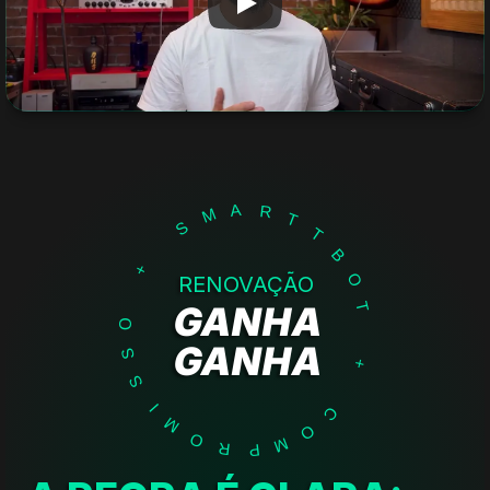
A
R
M
T
S
T
B
+
O
RENOVAÇÃO
GANHA
T
O
GANHA
S
+
S
I
C
M
O
O
M
R
P