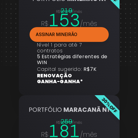
219
153
R$
/mês
R$
/mês
ASSINAR MINEIRÃO
Nível 1 para até 7 
contratos
5 Estratégias diferentes de 
WIN
Capital sugerido: 
R$7K
RENOVAÇÃO 
GANHA-GANHA*
30%OFF
PORTFÓLIO 
MARACANÃ N1
259
181
R$
/mês
R$
/mês