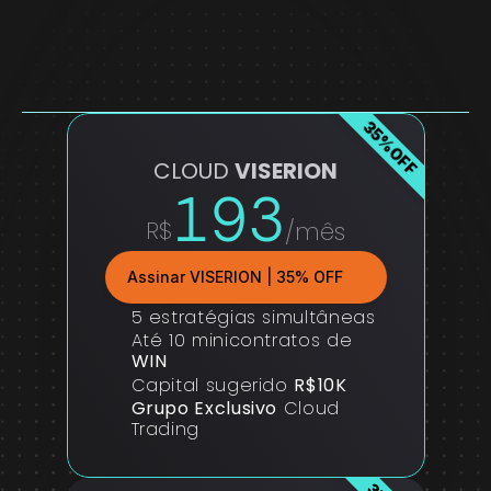
35%OFF
CLOUD 
VISERION
193
R$
/mês
Assinar VISERION | 35% OFF
5 estratégias simultâneas
Até 10 minicontratos de 
WIN
Capital sugerido 
R$10K
Grupo Exclusivo
 Cloud 
Trading