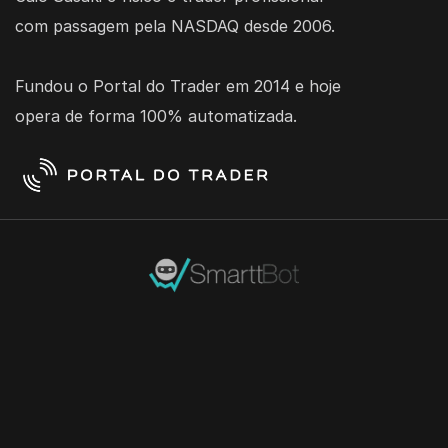
com passagem pela NASDAQ desde 2006. 
Fundou o Portal do Trader em 2014 e hoje 
opera de forma 100% automatizada.
+3.591.500
+15.000
+100.000
M
ROBÔS CRIADOS
ROBÔS ATIVOS
ORDENS POR DIA