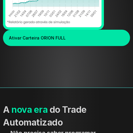
Ativar Carteira ORION FULL
A
nova era
do Trade 
Automatizado